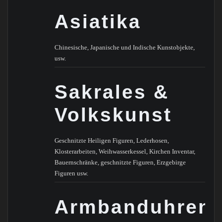
Asiatika
Chinesische, Japanische und Indische Kunstobjekte,
usw.
Sakrales &
Volkskunst
Geschnitzte Heiligen Figuren, Lederhosen,
Klosterarbeiten, Weihwasserkessel, Kirchen Inventar,
Bauernschränke, geschnitzte Figuren, Erzgebirge
Figuren usw.
Armbanduhren